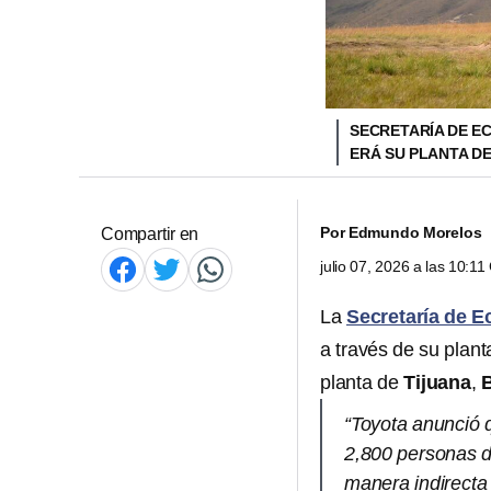
SECRETARÍA DE E
ERÁ SU PLANTA D
Por
Edmundo Morelos
Compartir en
julio 07, 2026 a las 10:1
La
Secretaría de 
a través de su plan
planta de
Tijuana
,
B
“Toyota anunció 
2,800 personas d
manera indirecta 