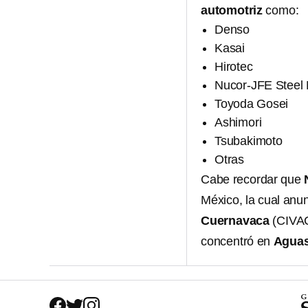
automotriz
como:
Denso
Kasai
Hirotec
Nucor-JFE Steel
Toyoda Gosei
Ashimori
Tsubakimoto
Otras
Cabe recordar que
México, la cual anun
Cuernavaca
(CIVAC
concentró en
Aguas