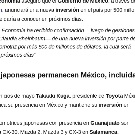
Economía
aseguró que el
Gobierno de México
, a través d
m
, anunciará una nueva
inversión
en el país por 500 mill
se daría a conocer en próximos días.
e Economía ha recibido confirmación —luego de gestiones
 Claudia Sheinbaum— de una nueva inversión por parte d
omotriz por más 500 de millones de dólares, la cual será
 próximos días”
 japonesas permanecen México, incluid
inicios de mayo
Takaaki Kuga
, presidente de
Toyota
Méxi
fica su presencia en México y mantiene su
inversión
en
omotrices japonesas con presencia en
Guanajuato
son
ca CX-30, Mazda 2, Mazda 3 y CX-3 en
Salamanca
.