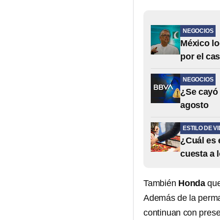
NEGOCIOS
México lo
por el ca
NEGOCIOS
¿Se cayó 
agosto
ESTILO DE V
¿Cuál es 
cuesta a 
También
Honda
que
Además de la perm
continuan con pres