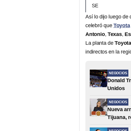
SE
Así lo dijo luego de
celebró que
Toyota
Antonio
,
Texas
,
Es
La planta de
Toyot
indirectos en la reg
NEGOCIOS
Donald T
Unidos
NEGOCIOS
Nueva arm
Tijuana, 