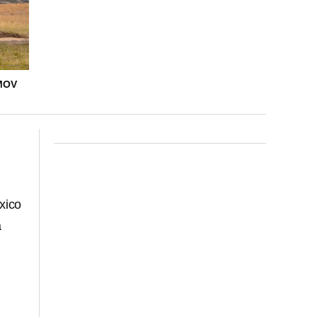
MOV
xico
a