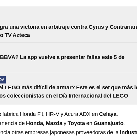
gra una victoria en arbitraje contra Cyrus y Contrarian
so TV Azteca
BBVA? La app vuelve a presentar fallas este 5 de
IDA
el LEGO más difícil de armar? Este es el set que más l
los coleccionistas en el Día Internacional del LEGO
 fabrica Honda Fit, HR-V y Acura ADX en
Celaya
.
anencia de
Honda
,
Mazda
y
Toyota
en
Guanajuato
,
encia otras empresas japonesas proveedoras de la
indust