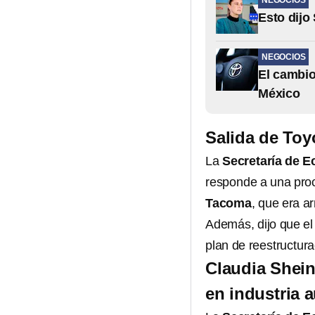
NEGOCIOS
Esto dijo
NEGOCIOS
El cambio
México
Salida de Toy
La
Secretaría de 
responde a una proc
Tacoma
, que era 
Además, dijo que el
plan de reestructura
Claudia Shei
en industria 