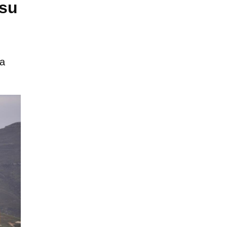
 su
ia