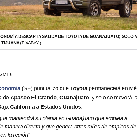
CONOMÍA DESCARTA SALIDA DE TOYOTA DE GUANAJUATO; SOLO 
E TIJUANA
(PIXABAY )
1 GMT-6
Economía
(SE) puntualizó que
Toyota
permanecerá en Mé
ta de
Apaseo El Grande
,
Guanajuato
, y solo se moverá l
aja California
a
Estados Unidos
.
que mantendrá su planta en Guanajuato que emplea a
e manera directa y que genera otros miles de empleos de
en la región”