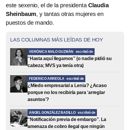
este sexenio, el de la presidenta
Claudia
Sheinbaum
, y tantas otras mujeres en
puestos de mando.
LAS COLUMNAS MÁS LEÍDAS DE HOY
VERÓNICA MALO GUZMÁN
escribió de
“Hasta aquí llegamos” (o nadie pidió su
cabeza; MVS ya tenía otra)
FEDERICO ARREOLA
escribió de
¿Miedo empresarial a Lenia? ¿Acaso
porque no los recibiría para ‘arreglar
asuntos’?
ANGEL GONZÁLEZ BADILLO
escribió de
“Notificación previa de embargo”. La
amenaza de cobro ilegal que ningún