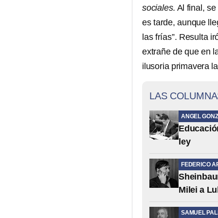
sociales
. Al final, 
es tarde, aunque ll
las frías”. Resulta i
extrañe de que en la
ilusoria primavera la
LAS COLUMNA
ANGEL GONZ
Educación 
ley
FEDERICO A
Sheinbaum
Milei a Lu
SAMUEL PA