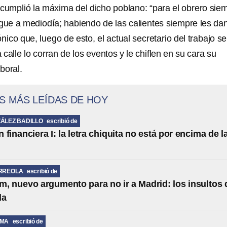
se cumplió la máxima del dicho poblano: “para el obrero sie
egue a mediodía; habiendo de las calientes siempre les da
rónico que, luego de esto, el actual secretario del trabajo se
 calle lo corran de los eventos y le chiflen en su cara su
boral.
S MÁS LEÍDAS DE HOY
ÁLEZ BADILLO
escribió de
financiera I: la letra chiquita no está por encima de l
RREOLA
escribió de
, nuevo argumento para no ir a Madrid: los insultos 
la
LMA
escribió de