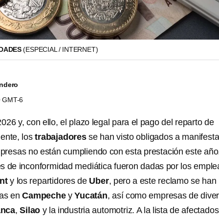
IDADES
(ESPECIAL / INTERNET)
andero
00 GMT-6
6 y, con ello, el plazo legal para el pago del reparto de
ente, los
trabajadores
se han visto obligados a manifest
presas no están cumpliendo con esta prestación este año
s de inconformidad mediática fueron dadas por los empl
nt
y los repartidores de
Uber
, pero a este reclamo se han
as en
Campeche
y
Yucatán
, así como empresas de dive
anca
,
Silao
y la
industria automotriz. A la lista de afectado