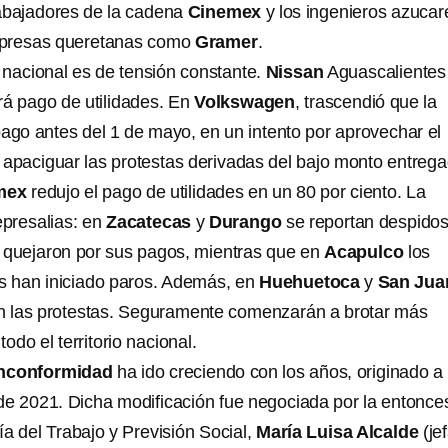
abajadores de la cadena
Cinemex
y los ingenieros azucar
mpresas queretanas como
Gramer
.
 nacional es de tensión constante.
Nissan
Aguascalientes
á pago de utilidades. En
Volkswagen
, trascendió que la
pago antes del 1 de mayo, en un intento por aprovechar el
 apaciguar las protestas derivadas del bajo monto entrega
mex
redujo el pago de utilidades en un 80 por ciento. La
epresalias: en
Zacatecas
y
Durango
se reportan despido
 quejaron por sus pagos, mientras que en
Acapulco
los
s han iniciado paros. Además, en
Huehuetoca
y
San Jua
on las protestas. Seguramente comenzarán a brotar más
odo el territorio nacional.
inconformidad
ha ido creciendo con los años, originado a
a de 2021. Dicha modificación fue negociada por la entonce
ría del Trabajo y Previsión Social,
María Luisa Alcalde
(je