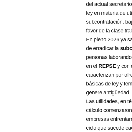
del actual secretar
ley en materia de ut
subcontratación, ba
favor de la clase tr
En pleno 2026 ya sa
de erradicar la
subc
personas laborando 
en el
REPSE
y con 
caracterizan por ofr
básicas de ley y ter
genere antigüedad.
Las utilidades, en 
cálculo comenzaron
empresas enfrenta
ciclo que sucede ca