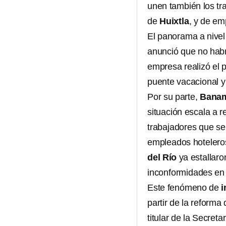
unen también los tr
de
Huixtla
, y de e
El panorama a nivel
anunció que no habr
empresa realizó el 
puente vacacional y
Por su parte,
Bana
situación escala a r
trabajadores que se
empleados hotelero
del Río
ya estallar
inconformidades en t
Este fenómeno de
partir de la reform
titular de la Secreta