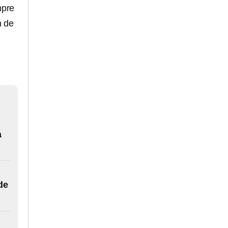
mpre
n de
a
de