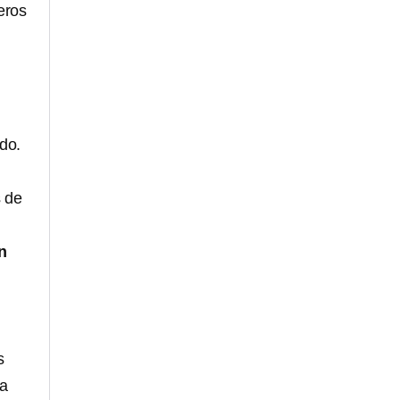
eros
do.
s de
n
s
fa