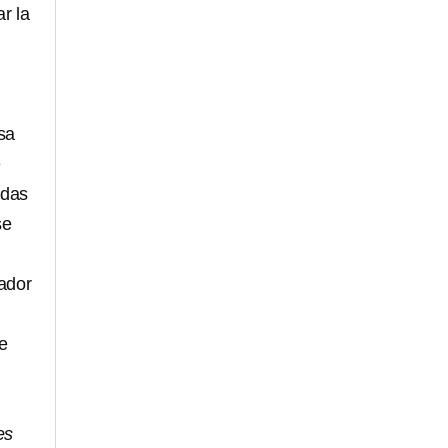
r la
sa
e
adas
se
jador
e
es