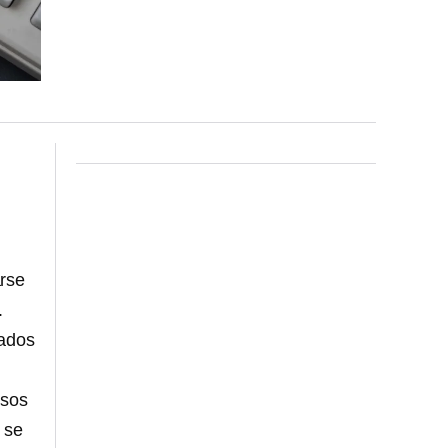
arse
.
eados
rsos
s se