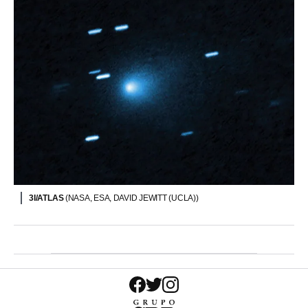
3I/ATLAS
(NASA, ESA, DAVID JEWITT (UCLA))