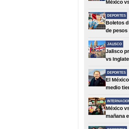
México vs
DEPORTES
Boletos d
de pesos
JALISCO
Jalisco p
vs Inglate
DEPORTES
El México
medio ti
INTERNACIO
México vs
mañana e