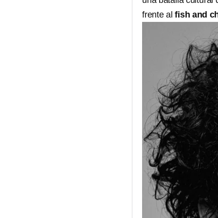
una batalla cultural
frente al
fish and c