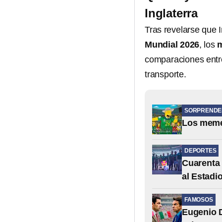
Inglaterra
Tras revelarse que I
Mundial 2026
, los
comparaciones entre
transporte.
SORPRENDE
Los memes
DEPORTES
Cuarenta 
al Estadi
FAMOSOS
Eugenio D