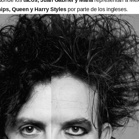
 donde los
tacos, Juan Gabriel y Maná
representan a Méx
hips, Queen y Harry Styles
por parte de los ingleses.