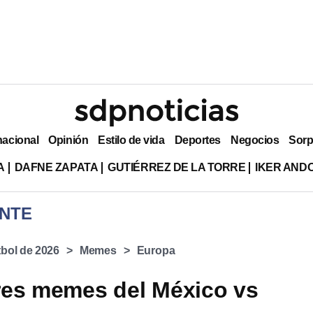
nacional
Opinión
Estilo de vida
Deportes
Negocios
Sorp
A
DAFNE ZAPATA
GUTIÉRREZ DE LA TORRE
IKER AND
NTE
bol de 2026
Memes
Europa
res memes del México vs