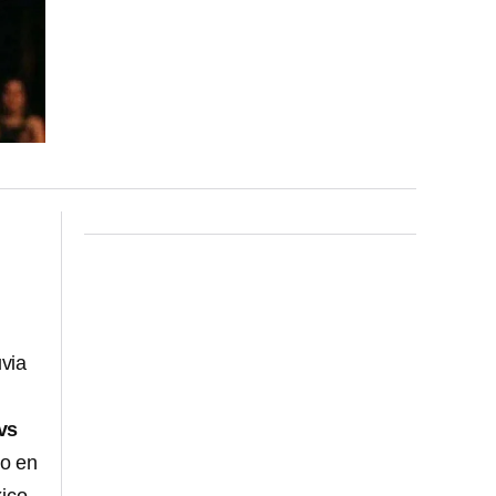
)
uvia
vs
to en