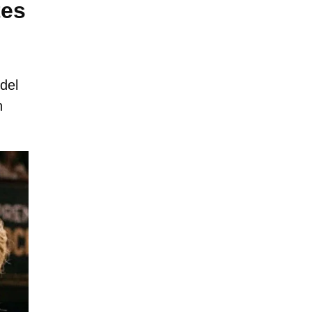
tes
del
n