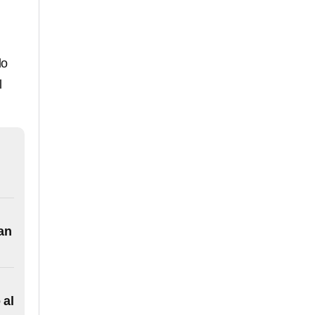
do
l
an
 al