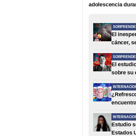
adolescencia durar
SORPRENDE
El inespe
cáncer, s
SORPRENDE
El estudi
sobre su
INTERNACIO
¿Refresco
encuentra
INTERNACIO
Estudio s
Estados 