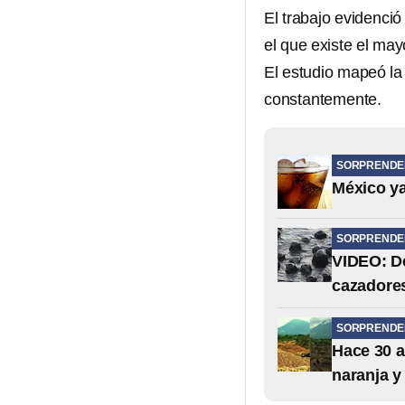
El trabajo evidenció
el que existe el may
El estudio mapeó la
constantemente.
SORPRENDE
México ya
SORPRENDE
VIDEO: De
cazadore
SORPRENDE
Hace 30 a
naranja y