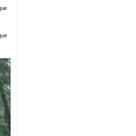
 que
que