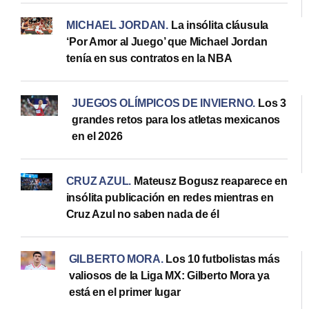
MICHAEL JORDAN
.
La insólita cláusula
‘Por Amor al Juego’ que Michael Jordan
tenía en sus contratos en la NBA
JUEGOS OLÍMPICOS DE INVIERNO
.
Los 3
grandes retos para los atletas mexicanos
en el 2026
CRUZ AZUL
.
Mateusz Bogusz reaparece en
insólita publicación en redes mientras en
Cruz Azul no saben nada de él
⁠GILBERTO MORA
.
Los 10 futbolistas más
valiosos de la Liga MX: Gilberto Mora ya
está en el primer lugar