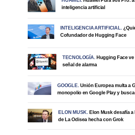
HUAWEI
.
Huawei Pura 90s Pro: a
inteligencia artificial
INTELIGENCIA ARTIFICIAL
.
¿Qui
Cofundador de Hugging Face
TECNOLOGÍA
.
Hugging Face ve
señal de alarma
GOOGLE
.
Unión Europea multa a G
monopolio en Google Play y busca
ELON MUSK
.
Elon Musk desafía a
de La Odisea hecha con Grok