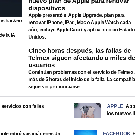
nuevo plan de Apple para renovar
dispositivos
Apple presentó el Apple Upgrade, plan para
ras hackeo
renovar iPhone, iPad, Mac o Apple Watch cada
año; incluye AppleCare+ y aplica solo en Estad
e la IA
Unidos.
Cinco horas después, las fallas de
Telmex siguen afectando a miles d
usuarios
Continúan problemas con el servicio de Telmex 
más de 5 horas del inicio de la falla. La compañí
sigue sin pronunciarse
 servicios con fallas
APPLE
.
App
los nuevos 
ogle retiró sus imágenes de
FACEBOOK
.
E