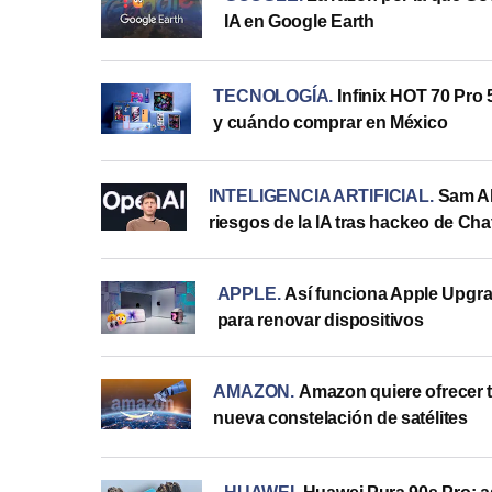
IA en Google Earth
TECNOLOGÍA
.
Infinix HOT 70 Pro 
y cuándo comprar en México
INTELIGENCIA ARTIFICIAL
.
Sam Al
riesgos de la IA tras hackeo de Ch
APPLE
.
Así funciona Apple Upgra
para renovar dispositivos
AMAZON
.
Amazon quiere ofrecer t
nueva constelación de satélites