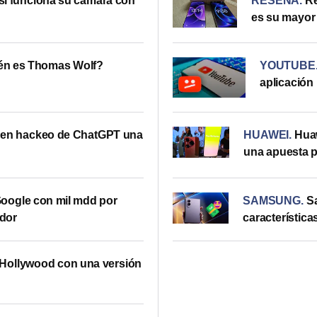
sí funciona su cámara con
RESEÑA
.
Re
es su mayor 
én es Thomas Wolf?
YOUTUBE
aplicación
 en hackeo de ChatGPT una
HUAWEI
.
Huaw
una apuesta po
oogle con mil mdd por
SAMSUNG
.
S
dor
característica
 Hollywood con una versión