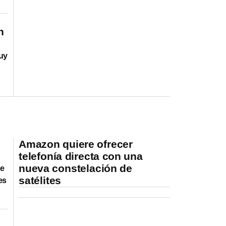
n
muy
Amazon quiere ofrecer
telefonía directa con una
nueva constelación de
de
satélites
es