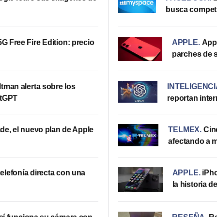
busca competi
5G Free Fire Edition: precio
APPLE
.
Appl
parches de 
tman alerta sobre los
INTELIGENCI
atGPT
reportan inter
de, el nuevo plan de Apple
TELMEX
.
Cin
afectando a m
elefonía directa con una
APPLE
.
iPho
la historia d