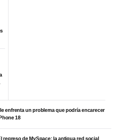
os
e
a
a
le enfrenta un problema que podría encarecer
iPhone 18
l regreso de MySpace: la antigua red social