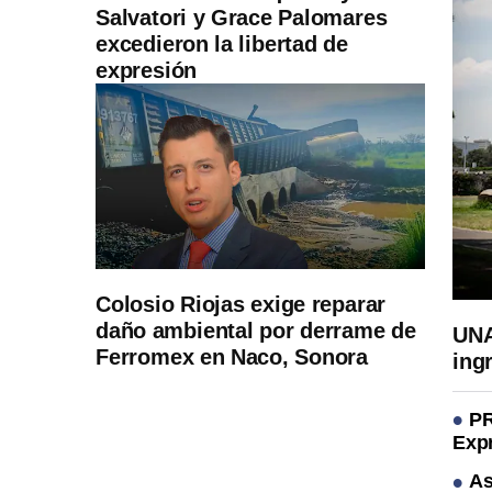
Salvatori y Grace Palomares
excedieron la libertad de
expresión
Colosio Riojas exige reparar
daño ambiental por derrame de
UNA
Ferromex en Naco, Sonora
ing
PR
Expr
As