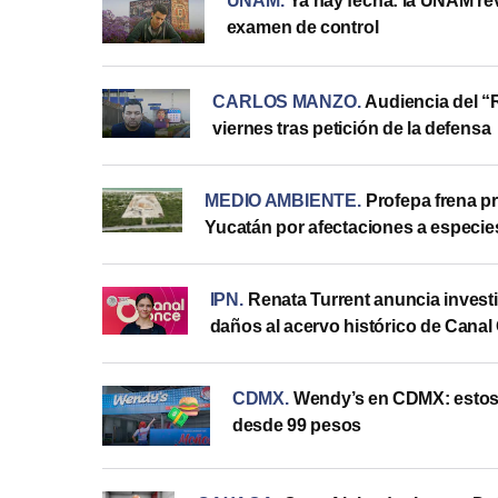
UNAM
.
Ya hay fecha: la UNAM re
examen de control
CARLOS MANZO
.
Audiencia del “
viernes tras petición de la defensa
MEDIO AMBIENTE
.
Profepa frena p
Yucatán por afectaciones a especie
IPN
.
Renata Turrent anuncia invest
daños al acervo histórico de Canal
CDMX
.
Wendy’s en CDMX: estos 
desde 99 pesos