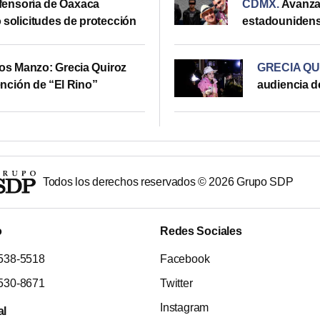
fensoría de Oaxaca
CDMX
.
Avanza 
 solicitudes de protección
estadounidense
os Manzo: Grecia Quiroz
GRECIA QU
ención de “El Rino”
audiencia d
Todos los derechos reservados ©
2026
Grupo SDP
o
Redes Sociales
538-5518
Facebook
530-8671
Twitter
Instagram
al