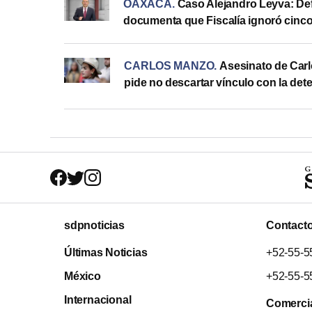
OAXACA
.
Caso Alejandro Leyva: De
documenta que Fiscalía ignoró cinco
CARLOS MANZO
.
Asesinato de Carl
pide no descartar vínculo con la det
sdpnoticias
Contact
Últimas Noticias
+52-55-5
México
+52-55-5
Internacional
Comerci