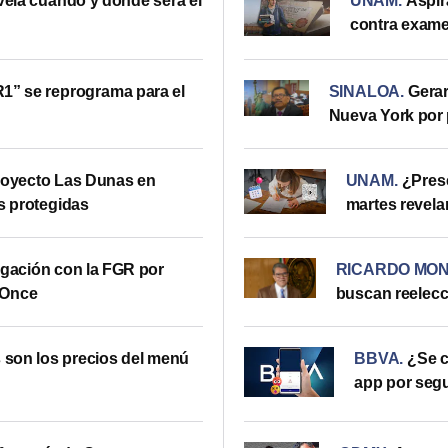
vela cuándo y dónde será el
UNAM
.
Aspir
contra exame
R1” se reprograma para el
SINALOA
.
Gera
Nueva York por 
royecto Las Dunas en
UNAM
.
¿Pres
s protegidas
martes revela
igación con la FGR por
RICARDO MO
 Once
buscan reelecci
son los precios del menú
BBVA
.
¿Se c
app por seg