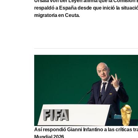
Ursala von der Leyen afirma que la Comisión
respaldó a España desde que inició la situaci
migratoria en Ceuta.
Así respondió Gianni Infantino a las críticas tr
Mundial 2026