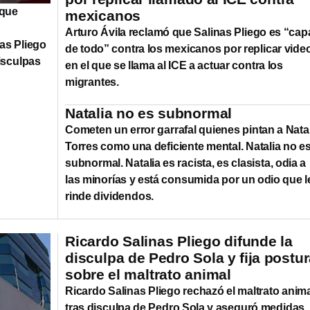
 que
mexicanos
Arturo Ávila reclamó que Salinas Pliego es “cap
as Pliego
de todo” contra los mexicanos por replicar vide
disculpas
en el que se llama al ICE a actuar contra los
migrantes.
Natalia no es subnormal
Cometen un error garrafal quienes pintan a Nata
Torres como una deficiente mental. Natalia no e
subnormal. Natalia es racista, es clasista, odia a
las minorías y está consumida por un odio que l
rinde dividendos.
Ricardo Salinas Pliego difunde la
disculpa de Pedro Sola y fija postu
sobre el maltrato animal
Ricardo Salinas Pliego rechazó el maltrato anim
tras disculpa de Pedro Sola y aseguró medidas