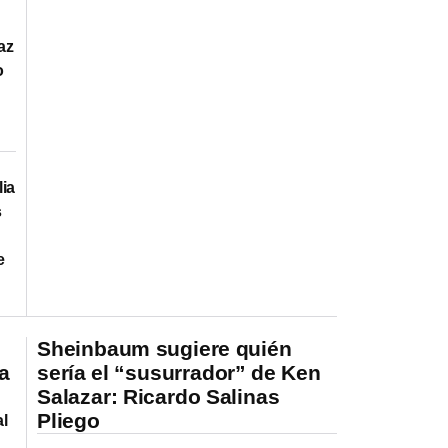
az
o
lia
s
e
Sheinbaum sugiere quién
ra
sería el “susurrador” de Ken
Salazar: Ricardo Salinas
Pliego
al