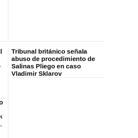
l
Tribunal británico señala
abuso de procedimiento de
Salinas Pliego en caso
o
Vladimir Sklarov
r
o
i
,