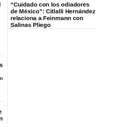
l
“Cuidado con los odiadores
de México”: Citlalli Hernández
relaciona a Feinmann con
Salinas Pliego
s
an
e
n