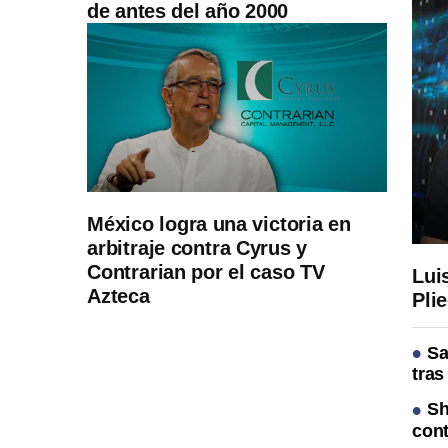
de antes del año 2000
México logra una victoria en
arbitraje contra Cyrus y
Contrarian por el caso TV
Lui
Azteca
Pli
Sa
tras
Sh
cont