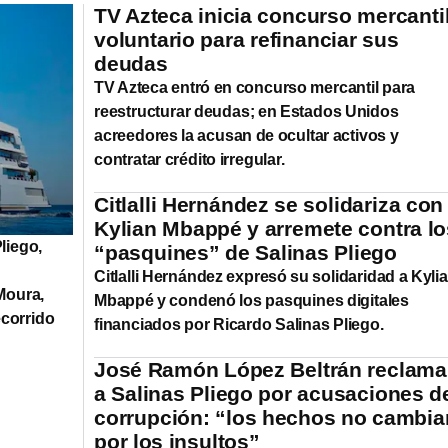
TV Azteca inicia concurso mercanti
voluntario para refinanciar sus
deudas
TV Azteca entró en concurso mercantil para
reestructurar deudas; en Estados Unidos
acreedores la acusan de ocultar activos y
contratar crédito irregular.
Citlalli Hernández se solidariza con
Kylian Mbappé y arremete contra lo
liego,
“pasquines” de Salinas Pliego
Citlalli Hernández expresó su solidaridad a Kyli
Moura,
Mbappé y condenó los pasquines digitales
ecorrido
financiados por Ricardo Salinas Pliego.
José Ramón López Beltrán reclama
a Salinas Pliego por acusaciones d
corrupción: “los hechos no cambia
por los insultos”