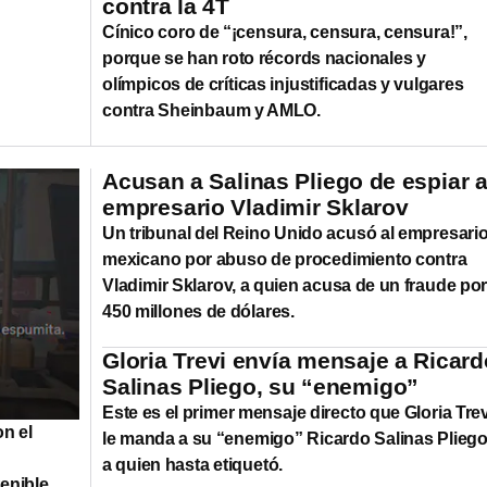
contra la 4T
Cínico coro de “¡censura, censura, censura!”,
porque se han roto récords nacionales y
olímpicos de críticas injustificadas y vulgares
contra Sheinbaum y AMLO.
Acusan a Salinas Pliego de espiar a
empresario Vladimir Sklarov
Un tribunal del Reino Unido acusó al empresari
mexicano por abuso de procedimiento contra
Vladimir Sklarov, a quien acusa de un fraude po
450 millones de dólares.
Gloria Trevi envía mensaje a Ricard
Salinas Pliego, su “enemigo”
Este es el primer mensaje directo que Gloria Trev
n el
le manda a su “enemigo” Ricardo Salinas Pliego
a quien hasta etiquetó.
tenible