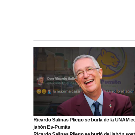
Ricardo Salinas Pliego se burla de la UNAM co
jabón Es-Pumita
Ricardo Salinas Pliego se burló del jabón sos