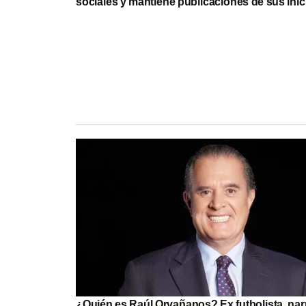
sociales y mantiene publicaciones de sus inic
¿Quién es Raúl Orvañanos? Ex futbolista, nar