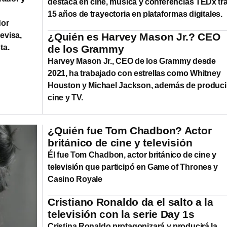
destaca en cine, música y conferencias TEDx tr
15 años de trayectoria en plataformas digitales.
dor
evisa,
¿Quién es Harvey Mason Jr.? CEO
ta.
de los Grammy
Harvey Mason Jr., CEO de los Grammy desde
2021, ha trabajado con estrellas como Whitney
Houston y Michael Jackson, además de produci
cine y TV.
¿Quién fue Tom Chadbon? Actor
británico de cine y televisión
Él fue Tom Chadbon, actor británico de cine y
televisión que participó en Game of Thrones y
Casino Royale
Cristiano Ronaldo da el salto a la
televisión con la serie Day 1s
Cristina Ronaldo protagonizará y producirá la