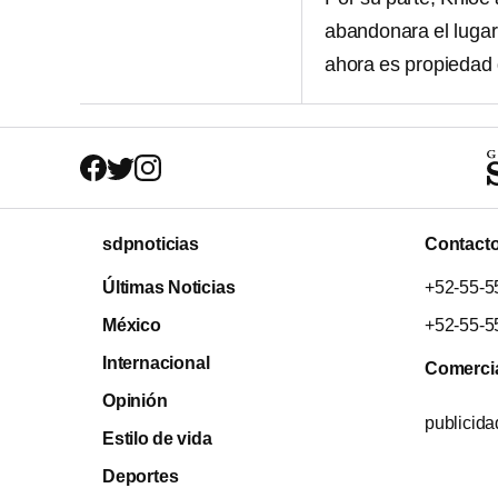
abandonara el lugar
ahora es propiedad 
sdpnoticias
Contact
Últimas Noticias
+52-55-5
México
+52-55-5
Internacional
Comerci
Opinión
publicid
Estilo de vida
Deportes