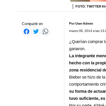
FOTO: TWITTER K
Por
User Admin
Compartir en
marzo 06, 2014 a las 13
¿Querían comprar l
ganaron.
La integrante meno
hecho con la prop
zona residencial d
Bieber se hizo de l
comportamiento crim
su forma de actuar
tuvo suficiente, es
Por su parte, Khlo