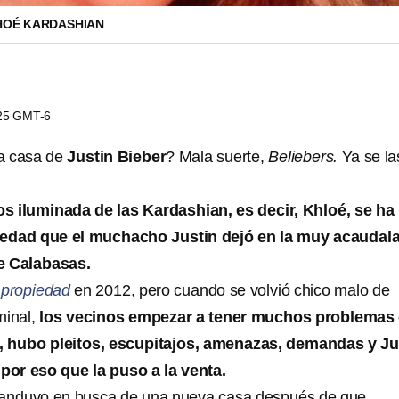
HOÉ KARDASHIAN
:25 GMT-6
a casa de
Justin Bieber
? Mala suerte,
Beliebers.
Ya se la
s iluminada de las Kardashian, es decir, Khloé, se ha
iedad que el muchacho Justin dejó en la muy acaudal
e Calabasas.
a
propiedad
en 2012, pero cuando se volvió chico malo de
inal,
los vecinos empezar a tener muchos problemas
, hubo pleitos, escupitajos, amenazas, demandas y Ju
 por eso que la puso a la venta.
é anduvo en busca de una nueva casa después de que