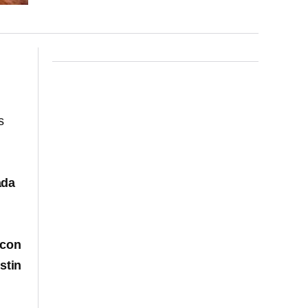
s
ada
 con
stin