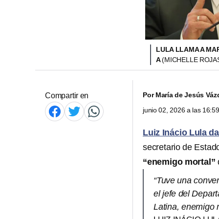
LULA LLAMA A MA
A
(MICHELLE ROJA
Por
María de Jesús Váz
Compartir en
junio 02, 2026 a las 16:
Luiz Inácio Lula da
secretario de Esta
“enemigo mortal”
“Tuve una conver
el jefe del Depa
Latina, enemigo 