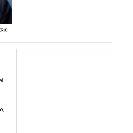
ÉRIC
el
o,