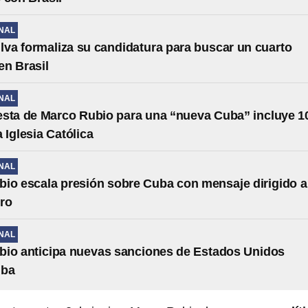
NAL
ilva formaliza su candidatura para buscar un cuarto
n Brasil
NAL
sta de Marco Rubio para una “nueva Cuba” incluye 1
 Iglesia Católica
NAL
io escala presión sobre Cuba con mensaje dirigido a
ro
NAL
bio anticipa nuevas sanciones de Estados Unidos
uba