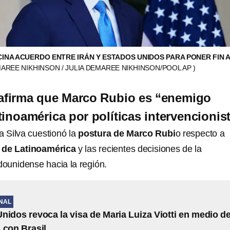
INA ACUERDO ENTRE IRÁN Y ESTADOS UNIDOS PARA PONER FIN A
MAREE NIKHINSON / JULIA DEMAREE NIKHINSON/POOL AP )
 afirma que Marco Rubio es “enemigo
tinoamérica por políticas intervencionis
a Silva cuestionó la
postura de Marco Rubi
o respecto a
 de Latinoamérica
y las recientes decisiones de la
dounidense hacia la región.
NAL
nidos revoca la visa de Maria Luiza Viotti en medio d
 con Brasil