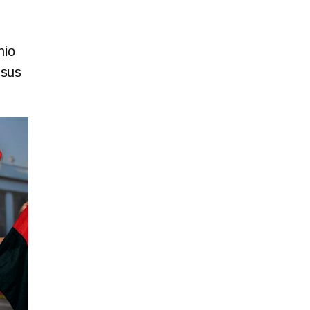
nio
 sus