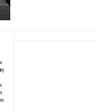
a
b
)
s
as
mas