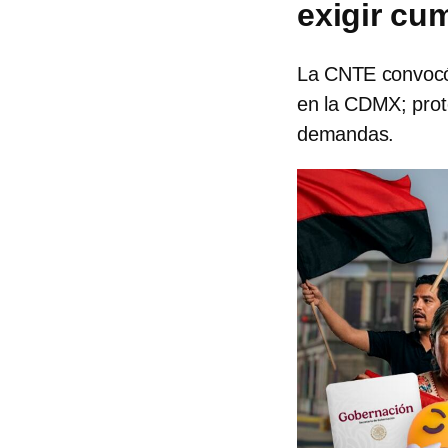
exigir cu
La CNTE convocó 
en la CDMX; prote
demandas.