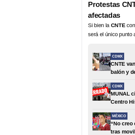
Protestas CN
afectadas
Si bien la
CNTE
con
será el único punto 
CDMX
CNTE van
balón y d
CDMX
MUNAL cie
Centro Hi
MÉXICO
“No creo
tras movi