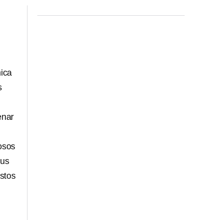
mica
s
enar
losos
sus
stos