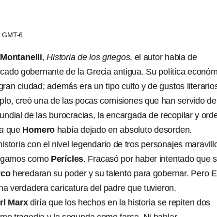
56 GMT-6
 Montanelli
,
Historia de los griegos
, el autor habla de
acado gobernante de la Grecia antigua. Su política econó
ran ciudad; además era un tipo culto y de gustos literario
mplo, creó una de las pocas comisiones que han servido de
mundial de las burocracias, la encargada de recopilar y ord
a
que
Homero
había dejado en absoluto desorden.
istoria con el nivel legendario de tros personajes maravil
 digamos como
Perícles
. Fracasó por haber intentado que 
rco
heredaran su poder y su talento para gobernar. Pero E
a verdadera caricatura del padre que tuvieron.
rl Marx
diría que los hechos en la historia se repiten dos