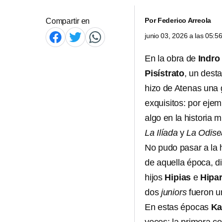
Por
Federico Arreola
Compartir en
junio 03, 2026 a las 05:
En la obra de
Indro
Pisístrato
, un dest
hizo de Atenas una g
exquisitos: por eje
algo en la historia 
La Ilíada
y
La Odise
No pudo pasar a la h
de aquella época,
hijos
Hipias
e
Hipa
dos
juniors
fueron un
En estas épocas
Ka