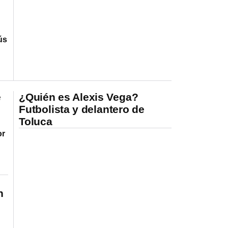
ús
e
¿Quién es Alexis Vega?
Futbolista y delantero de
Toluca
or
n