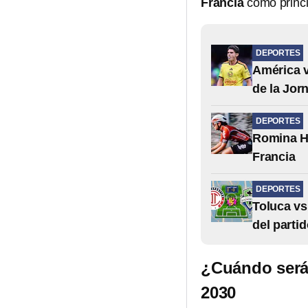
Francia
como princi
DEPORTES
América v
de la Jor
DEPORTES
Romina Hi
Francia
DEPORTES
Toluca vs
del parti
¿Cuándo será 
2030