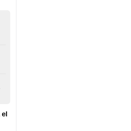
s
 el