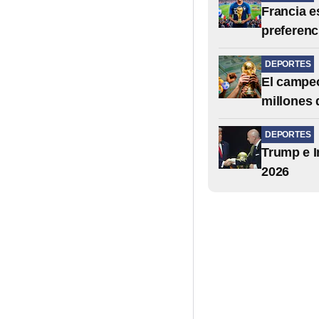
Francia es
preferenci
DEPORTES
El campeó
millones 
DEPORTES
Trump e I
2026