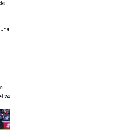
 de
o una
do
el 24