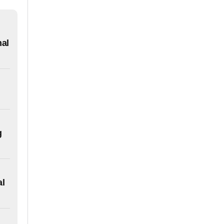
nal
g
al