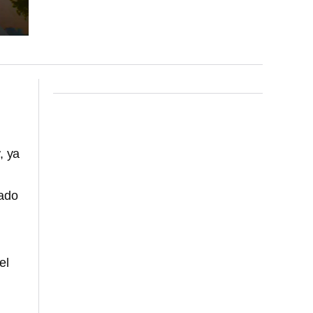
r
, ya
tado
el