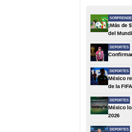
SORPRENDE
¡Más de $
del Mundi
DEPORTES
Confirmad
DEPORTES
México re
de la FIF
DEPORTES
México lo
2026
DEPORTES