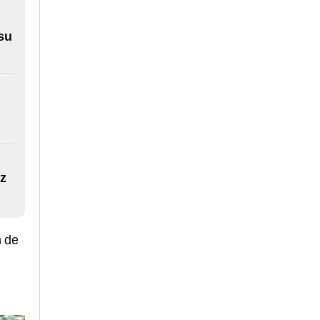
 su
z
n de