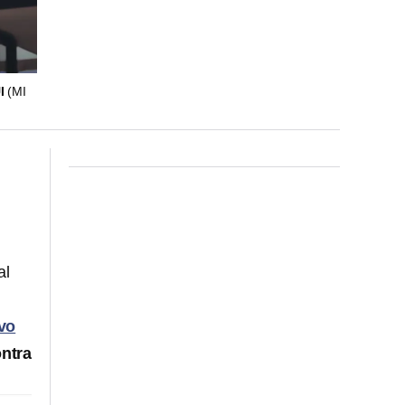
I
(MI
al
vo
ntra