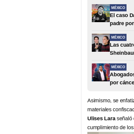
MÉXICO
El caso D
padre po
MÉXICO
Las cuatr
Sheinbaum
MÉXICO
Abogados 
por cánce
Asimismo, se enfati
materiales confiscad
Ulises Lara
señaló q
cumplimiento de los