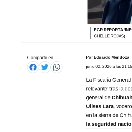
FGR REPORTA ‘IN
CHELLE ROJAS)
Por
Eduardo Mendoza
Compartir en
junio 02, 2026 a las 21:
La Fiscalía General 
relevante’ tras la d
general de
Chihua
Ulises Lara
, vocer
en la sierra de Chi
la seguridad naciona