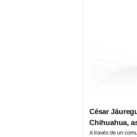
César Jáuregu
Chihuahua, a
A través de un com