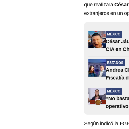
que realizara
César
extranjeros en un o
MÉXICO
César Jáu
CIA en C
ESTADOS
Andrea Ch
Fiscalía 
MÉXICO
“No basta
operativo
Según indicó la FGR,