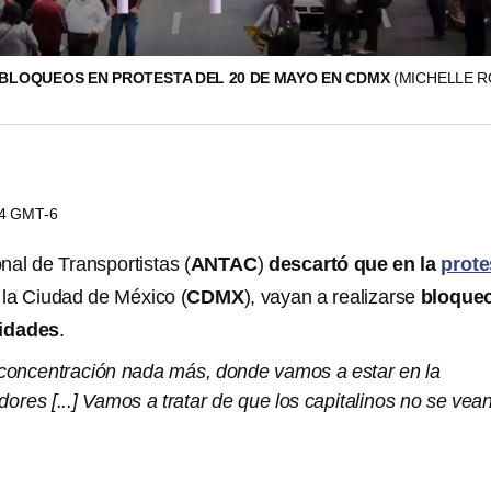
BLOQUEOS EN PROTESTA DEL 20 DE MAYO EN CDMX
(MICHELLE R
04 GMT-6
nal de Transportistas
(
ANTAC
)
descartó que en la
prote
n la Ciudad de México (
CDMX
), vayan a realizarse
bloque
lidades
.
oncentración nada más, donde vamos a estar en la
res [...] Vamos a tratar de que los capitalinos no se vea