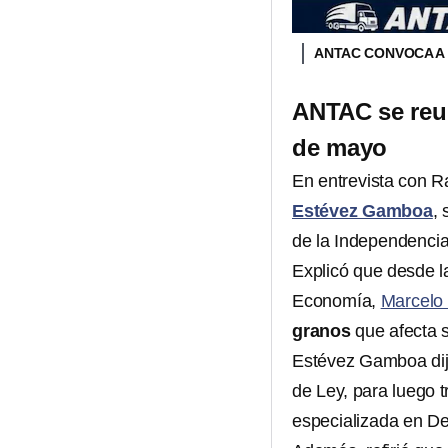
ANTAC CONVOCA A 
ANTAC se reun
de mayo
En entrevista con R
Estévez Gamboa
,
de la Independenci
Explicó que desde la
Economía,
Marcelo
granos
que afecta s
Estévez Gamboa dijo
de Ley, para luego t
especializada en Del