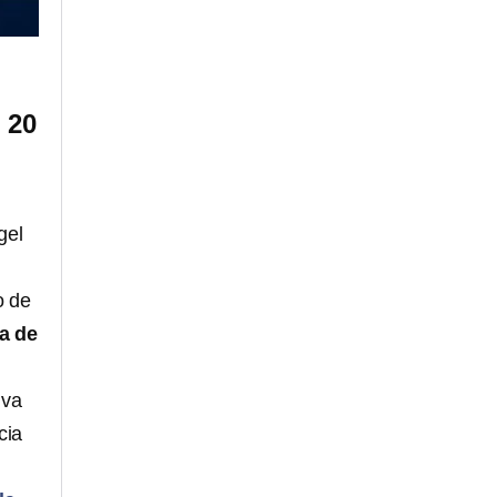
 20
gel
o de
a de
iva
cia