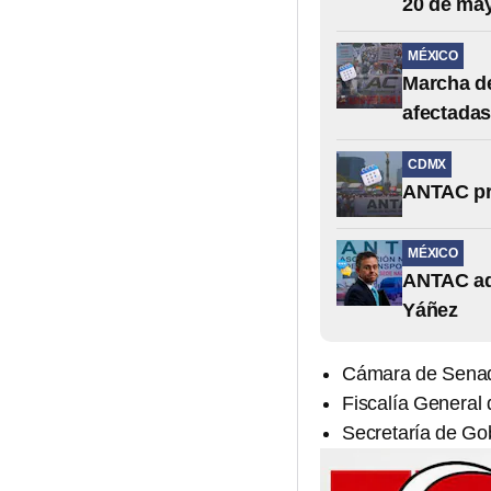
20 de ma
MÉXICO
Marcha de
afectada
CDMX
ANTAC pr
MÉXICO
ANTAC adv
Yáñez
Cámara de Sena
Fiscalía General
Secretaría de Go