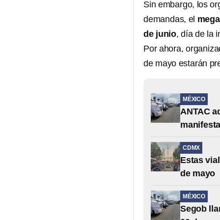
Sin embargo, los or
demandas, el
mega
de junio
, día de la
Por ahora, organiza
de mayo estarán pr
MÉXICO
ANTAC adv
manifest
CDMX
Estas via
de mayo
MÉXICO
Segob lla