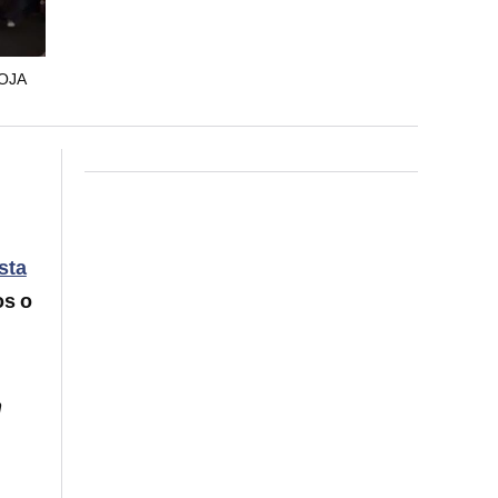
OJA
sta
os o
n