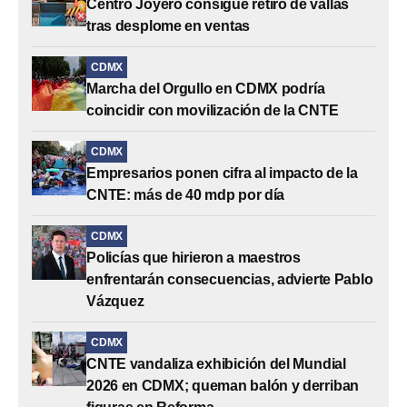
Centro Joyero consigue retiro de vallas
tras desplome en ventas
CDMX
Marcha del Orgullo en CDMX podría
coincidir con movilización de la CNTE
CDMX
Empresarios ponen cifra al impacto de la
CNTE: más de 40 mdp por día
CDMX
Policías que hirieron a maestros
enfrentarán consecuencias, advierte Pablo
Vázquez
CDMX
CNTE vandaliza exhibición del Mundial
2026 en CDMX; queman balón y derriban