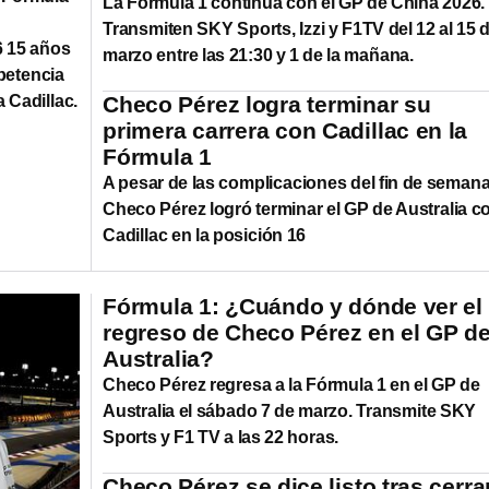
La Fórmula 1 continúa con el GP de China 2026.
Transmiten SKY Sports, Izzi y F1TV del 12 al 15 
6 15 años
marzo entre las 21:30 y 1 de la mañana.
petencia
 Cadillac.
Checo Pérez logra terminar su
primera carrera con Cadillac en la
Fórmula 1
A pesar de las complicaciones del fin de semana
Checo Pérez logró terminar el GP de Australia c
Cadillac en la posición 16
Fórmula 1: ¿Cuándo y dónde ver el
regreso de Checo Pérez en el GP d
Australia?
Checo Pérez regresa a la Fórmula 1 en el GP de
Australia el sábado 7 de marzo. Transmite SKY
Sports y F1 TV a las 22 horas.
Checo Pérez se dice listo tras cerra