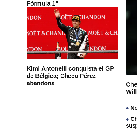
Fórmula 1”
Kimi Antonelli conquista el GP
de Bélgica; Checo Pérez
abandona
Che
Wil
No
Ch
sus