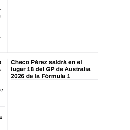
s
a
1
s
Checo Pérez saldrá en el
a
lugar 18 del GP de Australia
2026 de la Fórmula 1
de
s
a