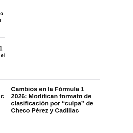
so
l
1
 el
Cambios en la Fórmula 1
ac
2026: Modifican formato de
clasificación por “culpa” de
Checo Pérez y Cadillac