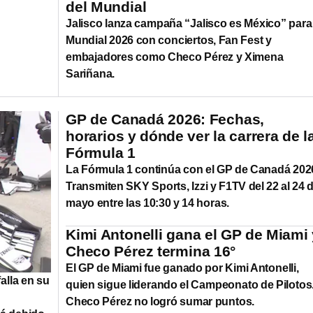
del Mundial
Jalisco lanza campaña “Jalisco es México” para 
Mundial 2026 con conciertos, Fan Fest y
embajadores como Checo Pérez y Ximena
Sariñana.
GP de Canadá 2026: Fechas,
horarios y dónde ver la carrera de l
Fórmula 1
La Fórmula 1 continúa con el GP de Canadá 202
Transmiten SKY Sports, Izzi y F1TV del 22 al 24 
mayo entre las 10:30 y 14 horas.
Kimi Antonelli gana el GP de Miami 
Checo Pérez termina 16°
El GP de Miami fue ganado por Kimi Antonelli,
alla en su
quien sigue liderando el Campeonato de Pilotos
Checo Pérez no logró sumar puntos.