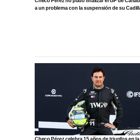
Checo Pérez no pudo finalizar el GP de Cana
a un problema con la suspensión de su Cadill
Checo Pérez celebra 15 años de triunfos en l