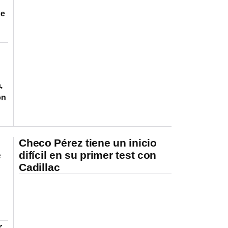
de
,
on
Checo Pérez tiene un inicio
e
difícil en su primer test con
Cadillac
r