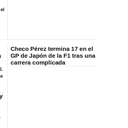
el
Checo Pérez termina 17 en el
a
GP de Japón de la F1 tras una
carrera complicada
6.
de
y
.